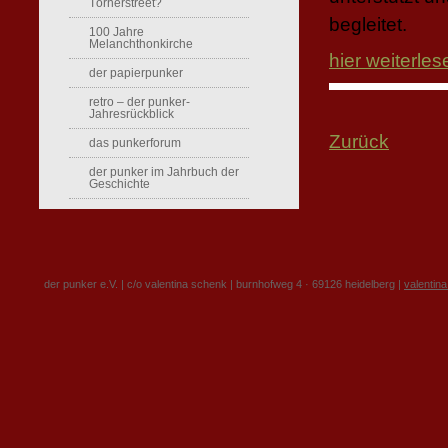
Törnerstreet?
begleitet.
100 Jahre
Melanchthonkirche
hier weiterlese
der papierpunker
retro – der punker-
Jahresrückblick
Zurück
das punkerforum
der punker im Jahrbuch der
Geschichte
der punker e.V. | c/o valentina schenk | burnhofweg 4 · 69126 heidelberg |
valentin