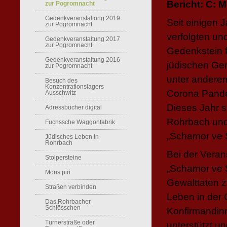
Bericht: C
zur Pogromnacht
Gedenkveranstaltung 2019
Seit einigen 
zur Pogromnacht
verfolgten un
Gedenkveranstaltung 2017
zur Pogromnacht
Gedenkstein 
Gedenkveranstaltung 2016
jüdischen Ge
zur Pogromnacht
unter anderem
Besuch des
Konzentrationslagers
Corona Pande
Ausschwitz
Dieses Jahr st
Adressbücher digital
Rohrbach und 
Fuchssche Waggonfabrik
„Schamor ve 
Jüdisches Leben in
Rohrbach
Bei der Veran
Stolpersteine
„Schamor ve S
Mons piri
Gewalttaten z
Straßen verbinden
Leben in der 
Das Rohrbacher
Schlösschen
Konfirmandin
Turnerstraße oder
unterstützt 