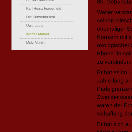
Bernd Frauenfeld
85. Geburtsta
Karl Heinz Frauenfeld
Walter versta
Die Kerweborscht
seinen wirtsc
Uwe Loda
ehemaliger S
Walter Maisel
Konzern mit s
Motz Munke
ökologischer S
Ebene” in se
zu verbinden.
Er hat es im 
Jahre lang a
Parteigrenzen
Zwei der wese
waren der Erh
Schaffung der
Er hat sich a