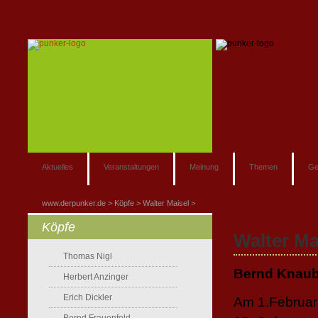
Aktuelles
Veranstaltungen
Meinung
Themen
Ge
www.derpunker.de
Köpfe
Walter Maisel
Köpfe
Walter Mai
Thomas Nigl
Bernd Knaub
Herbert Anzinger
Erich Dickler
Am 1.Februar 