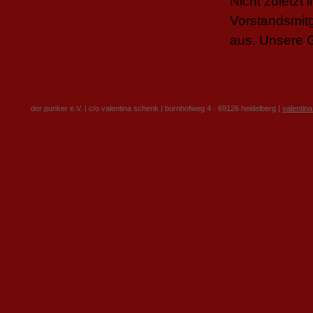
Nicht zuletzt 
Vorstandsmitg
aus. Unsere G
der punker e.V. | c/o valentina schenk | burnhofweg 4 · 69126 heidelberg |
valentin