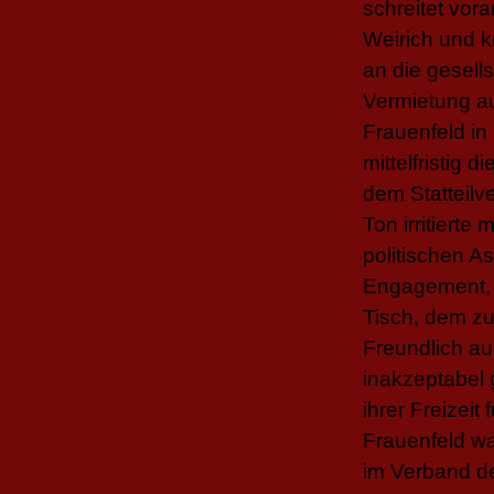
schreitet vor
Weirich und kr
an die gesell
Vermietung au
Frauenfeld i
mittelfristig
dem Statteilv
Ton irritiert
politischen A
Engagement, 
Tisch, dem z
Freundlich au
inakzeptabel 
ihrer Freizei
Frauenfeld w
im Verband de