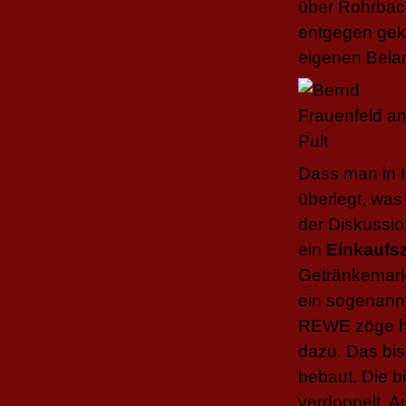
über Rohrbac
entgegen gek
eigenen Bela
Dass man in H
überlegt, was 
der Diskussi
ein
Einkaufs
Getränkemarkt
ein sogenann
REWE zöge hi
dazu. Das bi
bebaut. Die b
verdoppelt. A