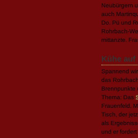
Neubürgern un
auch Martinq
Do. Pü und Rü
Rohrbach-West
mittanzte. Fr
Kühe auf
Spannend wir
das Rohrbachj
Brennpunkte 
Thema: Das
Frauenfeld. 
Tisch, der jet
als Ergebniss
und er forder