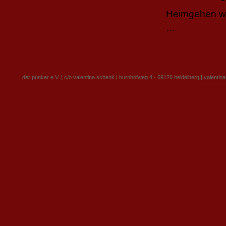
Heimgehen wo
…
der punker e.V. | c/o valentina schenk | burnhofweg 4 · 69126 heidelberg |
valentin