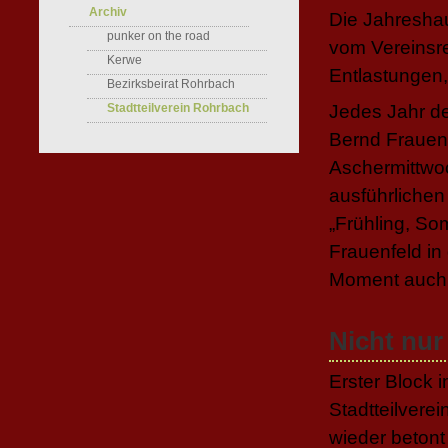
Archiv
Die Jahreshau
punker on the road
vom Vereinsre
Kerwe
Entlastungen
Bezirksbeirat Rohrbach
Stadtteilverein Rohrbach
Jedes Jahr de
Bernd Frauen
Aschermittwo
ausführlichen
„Frühling, S
Frauenfeld in
Moment auch 
Nicht nu
Erster Block i
Stadtteilver
wieder betont