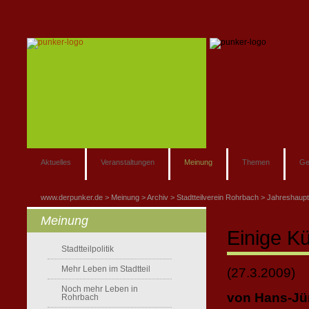
Aktuelles
Veranstaltungen
Meinung
Themen
Ge
www.derpunker.de
Meinung
Archiv
Stadtteilverein Rohrbach
Jahreshaup
Meinung
Einige K
Stadtteilpolitik
Mehr Leben im Stadtteil
(27.3.2009)
Noch mehr Leben in
von Hans-Jü
Rohrbach