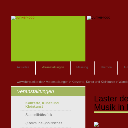
Aktuelles
Veranstaltungen
Meinung
Themen
Ge
www.derpunker.de
Veranstaltungen
Konzerte, Kunst und Kleinkunst
Wande
Veranstaltungen
Laster d
Konzerte, Kunst und
Musik in
Kleinkunst
Stadtteilfrühstück
(Kommunal-)politisches