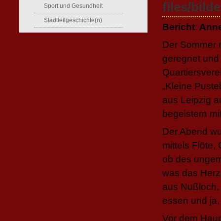
Sport und Gesundheit
Stadtteilgeschichte(n)
Bericht
:
Anne
Der Sommer m
geregnet und
Quartiersvere
„Kleine Puste
aus Leipzig 
begeistern mi
Der Abend wur
mittels Flöte
ob des ungemü
was das Herz
aus Nußloch, 
essen und ja
Vor dem Haup