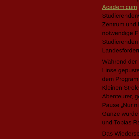
Academicum
Studierendenw
Zentrum und B
notwendige F
Studierenden 
Landesförderm
Während der 
Linse gepuste
dem Programm
Kleinen Strol
Abenteurer, g
Pause „Nur ni
Ganze wurde m
und Tobias Ra
Das Wiederse