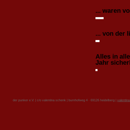
... waren vo
... von der
Alles in al
Jahr sicher
der punker e.V. | c/o valentina schenk | burnhofweg 4 · 69126 heidelberg |
valentin