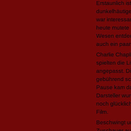
Erstaunlich i
dunkelhäutige 
war interessa
heute mutete 
Wesen entdec
auch ein paar
Charlie Chapl
spielten die 
angepasst. Di
gebührend sch
Pause kam dan
Darsteller wu
noch glücklic
Film.
Beschwingt un
Zuschauer auf