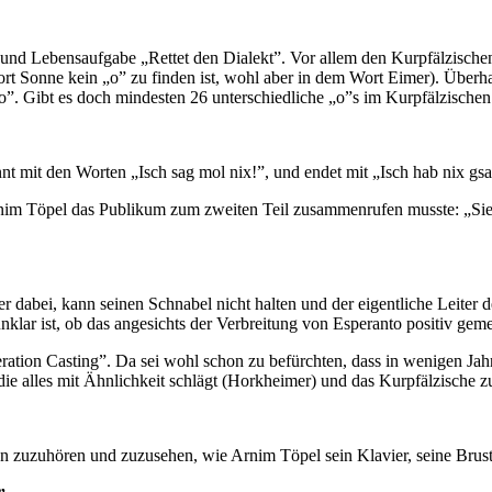
und Lebensaufgabe „Rettet den Dialekt”. Vor allem den Kurpfälzischen
rt Sonne kein „o” zu finden ist, wohl aber in dem Wort Eimer). Überh
o”. Gibt es doch mindesten 26 unterschiedliche „o”s im Kurpfälzischen
nt mit den Worten „Isch sag mol nix!”, und endet mit „Isch hab nix gsa
rnim Töpel das Publikum zum zweiten Teil zusammenrufen musste: „Sie
dabei, kann seinen Schnabel nicht halten und der eigentliche Leiter der
nklar ist, ob das angesichts der Verbreitung von Esperanto positiv gem
eration Casting”. Da sei wohl schon zu befürchten, dass in wenigen Ja
die alles mit Ähnlichkeit schlägt (Horkheimer) und das Kurpfälzische zu
ngen zuzuhören und zuzusehen, wie Arnim Töpel sein Klavier, seine Bru