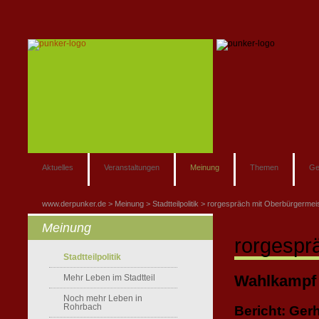
Aktuelles
Veranstaltungen
Meinung
Themen
Ge
www.derpunker.de
Meinung
Stadtteilpolitik
rorgespräch mit Oberbürgermeis
Meinung
rorgespr
Stadtteilpolitik
Wahlkampf 
Mehr Leben im Stadtteil
Noch mehr Leben in
Rohrbach
Bericht: Ger