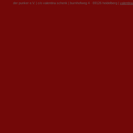
der punker e.V. | c/o valentina schenk | burnhofweg 4 · 69126 heidelberg |
valentin