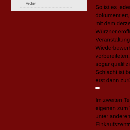
Archiv
So ist es jed
dokumentiert,
mit dem derze
Würzner eröff
Veranstaltung
Wiederbewerb
vorbereiteten
sogar qualifi
Schlacht ist b
erst dann zurü
Im zweiten Te
eigenen zum T
unter andere
Einkaufszent