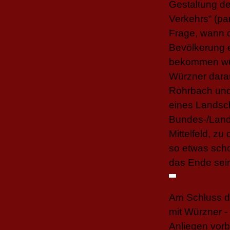
Gestaltung d
Verkehrs“ (pa
Frage, wann 
Bevölkerung 
bekommen wür
Würzner darau
Rohrbach und
eines Landsc
Bundes-/Land
Mittelfeld, z
so etwas scho
das Ende sein
Am Schluss d
mit Würzner 
Anliegen vorb