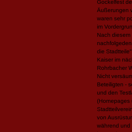
Gockelfest der
Äußerungen v
waren sehr po
im Vordergrun
Nach diesem E
nachfolgeden 
die Stadtteile
Kaiser im näc
Rohrbacher W
Nicht versäum
Beteiligten -
und den Test
(Homepages un
Stadtteilvere
von Ausrüstun
während und n