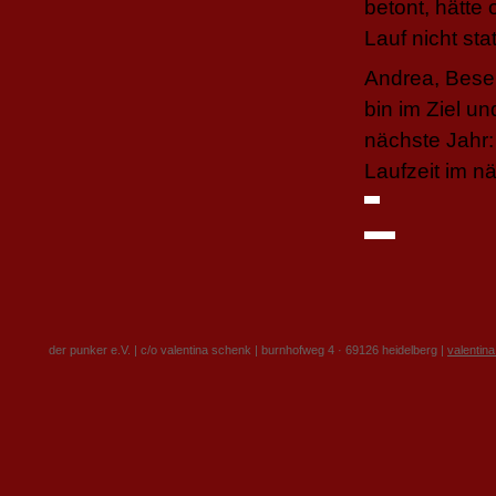
betont, hätte
Lauf nicht st
Andrea, Besen
bin im Ziel un
nächste Jahr:
Laufzeit im n
der punker e.V. | c/o valentina schenk | burnhofweg 4 · 69126 heidelberg |
valentin