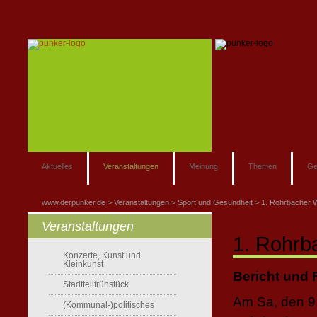
Aktuelles
Veranstaltungen
Meinung
Themen
Ge
www.derpunker.de
Veranstaltungen
Sport und Gesundheit
1. Rohrbacher W
Veranstaltungen
1. Rohrb
Konzerte, Kunst und
Kleinkunst
Bericht und F
Stadtteilfrühstück
Am Sa, den 9.
(Kommunal-)politisches