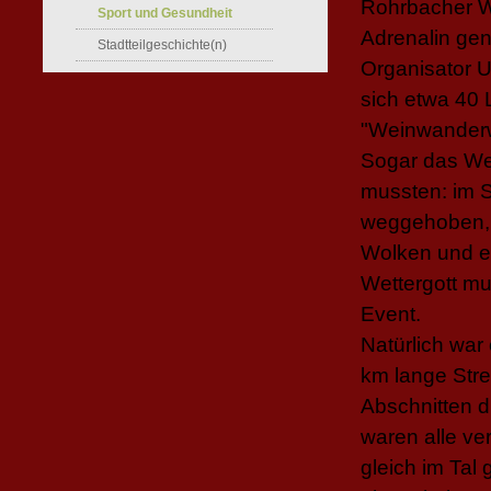
Rohrbacher W
Sport und Gesundheit
Adrenalin ge
Stadtteilgeschichte(n)
Organisator U
sich etwa 40 
"Weinwanderw
Sogar das Wett
mussten: im S
weggehoben, 
Wolken und ei
Wettergott mu
Event.
Natürlich war 
km lange Str
Abschnitten d
waren alle ve
gleich im Tal