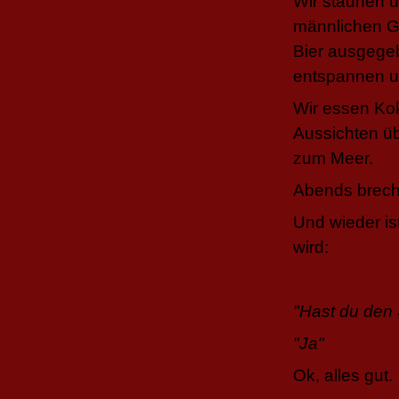
Wir staunen ü
männlichen G
Bier ausgege
entspannen un
Wir essen Ko
Aussichten üb
zum Meer.
Abends brech
Und wieder is
wird:
"Hast du den 
"Ja"
Ok, alles gut.