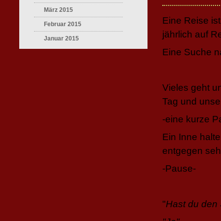
März 2015
Eine Reise is
Februar 2015
jährlich auf 
Januar 2015
Eine Suche n
Vieles geht u
Tag und unser
-eine kurze P
Ein Inne hal
entgegen sehe
-Pause-
"
Hast du den 