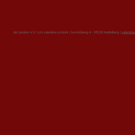
der punker e.V. | c/o valentina schenk | burnhofweg 4 · 69126 heidelberg |
valentin