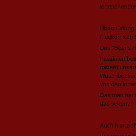
leerstehende
Übermüdung u
Flecken Koh 
Das "Beer's 
Fasziniert bet
rosten) unse
Waschbecken i
von den Inhab
Das man bei d
das schon?
Auch hier zieh