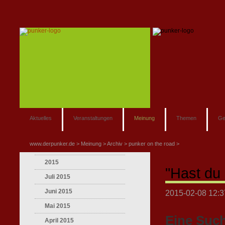
Aktuelles
Veranstaltungen
Meinung
Themen
Ge
www.derpunker.de
Meinung
Archiv
punker on the road
2015
"Hast du
Juli 2015
Juni 2015
2015-02-08 12:3
Mai 2015
Eine Such
April 2015