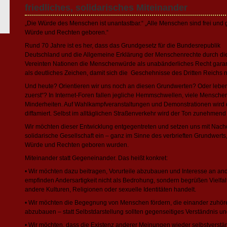
friedliches, solidarisches Miteinander
„Die Würde des Menschen ist unantastbar.“ „Alle Menschen sind frei und 
Würde und Rechten geboren.“
Rund 70 Jahre ist es her, dass das Grundgesetz für die Bundesrepublik
Deutschland und die Allgemeine Erklärung der Menschenrechte durch di
Vereinten Nationen die Menschenwürde als unabänderliches Recht garan
als deutliches Zeichen, damit sich die Geschehnisse des Dritten Reichs n
Und heute? Orientieren wir uns noch an diesen Grundwerten? Oder leben
zuerst“? In Internet-Foren fallen jegliche Hemmschwellen, viele Mens
Minderheiten. Auf Wahlkampfveranstaltungen und Demonstrationen wird d
diffamiert. Selbst im alltäglichen Straßenverkehr wird der Ton zunehmend 
Wir möchten dieser Entwicklung entgegentreten und setzen uns mit Nachdru
solidarische Gesellschaft ein – ganz im Sinne des verbrieften Grundwerts
Würde und Rechten geboren wurden.
Miteinander statt Gegeneinander. Das heißt konkret:
• Wir möchten dazu beitragen, Vorurteile abzubauen und Interesse an a
empfinden Andersartigkeit nicht als Bedrohung, sondern begrüßen Vielfal
andere Kulturen, Religionen oder sexuelle Identitäten handelt.
• Wir möchten die Begegnung von Menschen fördern, die einander zuhör
abzubauen – statt Selbstdarstellung sollten gegenseitiges Verständnis u
• Wir möchten, dass die Existenz anderer Meinungen wieder selbstverstän