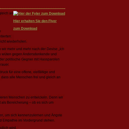
gleich an
Hier erhalten Sie den Flyer
zum Download
e
tierten:
icht wiederholen.
 wir mehr und mehr nach der Devise „Ich
chen wüten gegen Andersdenkende und
er politische Gegner mit Hassparolen
rauer.
ck für eine offene, vielfältige und
, dass alle Menschen frei und gleich an
nderen Menschen zu entwickeln. Denn wir
t als Bereicherung – ob es sich um
en, um sich kennenzulernen und Ängste
nd Empathie im Vordergrund stehen.
dlich wird.