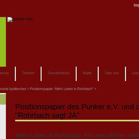
Im
inung
Themen
Geschichte(n)
Köpfe
Über uns
Link
unal-)politisches
Positionspapier: Mehr Leben in Rohrbach"
Positionspapier des Punker e.V. und 
"Rohrbach sagt JA"
Mehr Leben in Rohrbach: Für eine offene, vielf