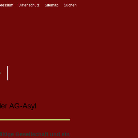
pressum
Datenschutz
Sitemap
Suchen
s
der AG-Asyl
ältige Gesellschaft und ein