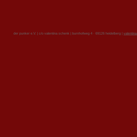
der punker e.V. | c/o valentina schenk | burnhofweg 4 · 69126 heidelberg |
valentin