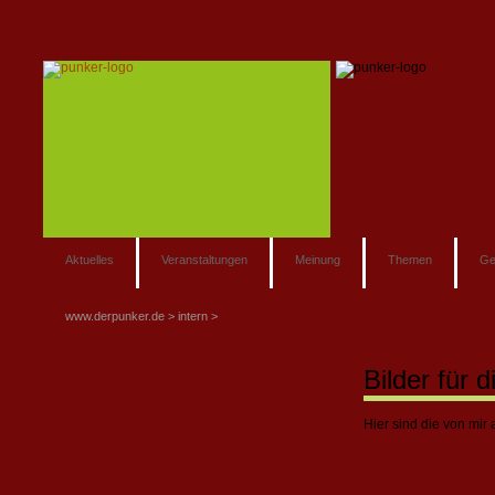
Aktuelles
Veranstaltungen
Meinung
Themen
Ge
www.derpunker.de
intern
Bilder für 
Hier sind die von mi