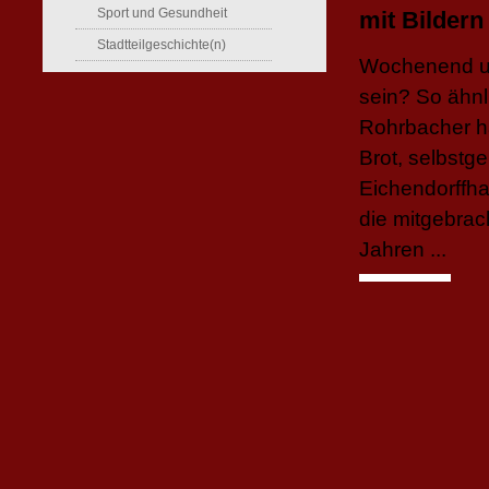
Sport und Gesundheit
mit Bilder
Stadtteilgeschichte(n)
Wochenend un
sein? So ähnl
Rohrbacher ha
Brot, selbstge
Eichendorffha
die mitgebrac
Jahren ...