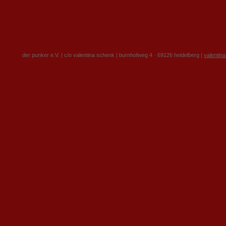
der punker e.V. | c/o valentina schenk | burnhofweg 4 · 69126 heidelberg |
valentin