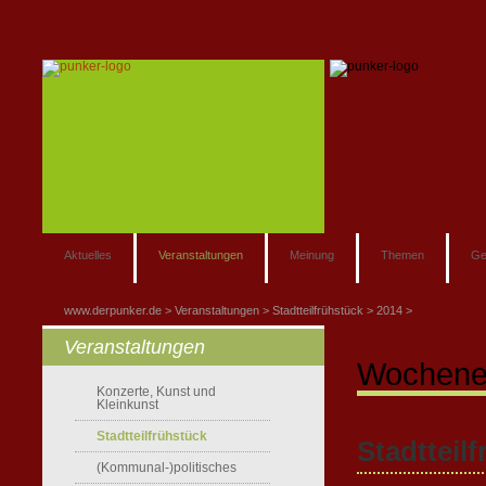
Aktuelles
Veranstaltungen
Meinung
Themen
Ge
www.derpunker.de
Veranstaltungen
Stadtteilfrühstück
2014
Veranstaltungen
Wochene
Konzerte, Kunst und
Kleinkunst
Stadtteilfrühstück
Stadtteil
(Kommunal-)politisches