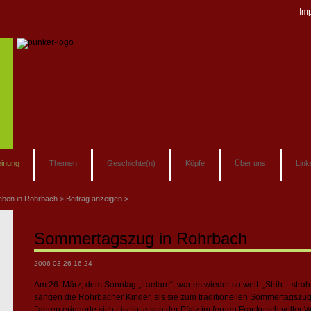
Im
inung
Themen
Geschichte(n)
Köpfe
Über uns
Link
eben in Rohrbach
Beitrag anzeigen
Sommertagszug in Rohrbach
2006-03-26 16:24
Am 26. März, dem Sonntag „Laetare“, war es wieder so weit: „Strih – strah
sangen die Rohrbacher Kinder, als sie zum traditionellen Sommertagszu
Jahren erinnerte sich Liselotte von der Pfalz im fernen Frankreich voller