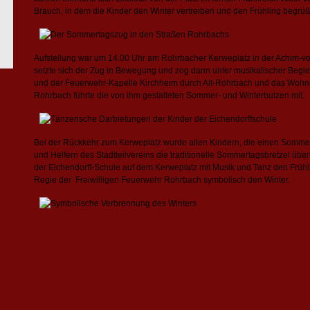
Brauch, in dem die Kinder den Winter vertreiben und den Frühling begrü
Aufstellung war um 14.00 Uhr am Rohrbacher Kerweplatz in der Achim-vo
setzte sich der Zug in Bewegung und zog dann unter musikalischer Beg
und der Feuerwehr-Kapelle Kirchheim durch Alt-Rohrbach und das Woh
Rohrbach führte die von ihm gestalteten Sommer- und Winterbutzen mit.
Bei der Rückkehr zum Kerweplatz wurde allen Kindern, die einen Sommer
und Helfern des Stadtteilvereins die traditionelle Sommertagsbretzel übe
der Eichendorff-Schule auf dem Kerweplatz mit Musik und Tanz den Frühli
Regie der Freiwilligen Feuerwehr Rohrbach symbolisch den Winter.