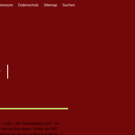
pressum
Datenschutz
Sitemap
Suchen
s
 – stroh – der Summertag is do!“ - So
g durchs Dorf zogen. Schon vor 300
 Wehmut an diesen uralten Kurpfälzer