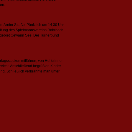
ßen.
n-Arnim-Straße. Pünktlich um 14:30 Uhr
leitung des Spielmannsvereins Rohrbach
ngebiet Gewann See. Der Turnerbund
tagsstecken mitführen, von Helferinnen
rreicht. Anschließend begrüßten Kinder
ng. Schließlich verbrannte man unter