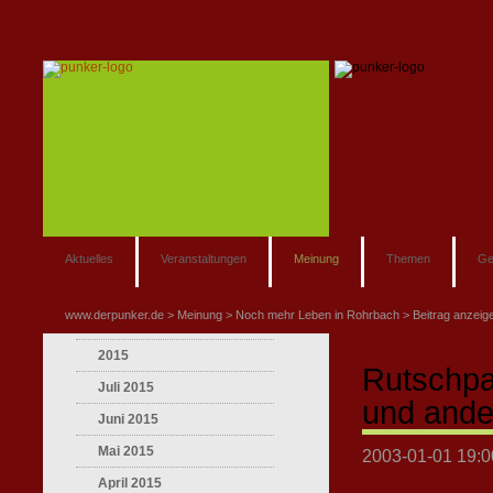
Aktuelles
Veranstaltungen
Meinung
Themen
Ge
www.derpunker.de
Meinung
Noch mehr Leben in Rohrbach
Beitrag anzeig
2015
Rutschpa
Juli 2015
und ande
Juni 2015
Mai 2015
2003-01-01 19:0
April 2015