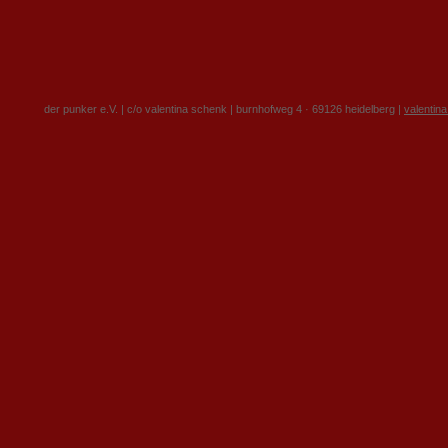
der punker e.V. | c/o valentina schenk | burnhofweg 4 · 69126 heidelberg |
valentin