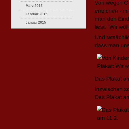
Von wegen Ge
März 2015
erreichen - mi
Februar 2015
man den Eindr
Januar 2015
liest. "Wir w
Und tatsächli
dass man uns
Das Plakat a
Inzwischen s
Das Plakat a