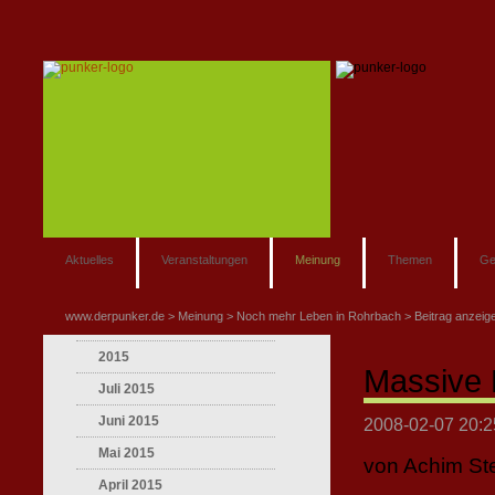
Aktuelles
Veranstaltungen
Meinung
Themen
Ge
www.derpunker.de
Meinung
Noch mehr Leben in Rohrbach
Beitrag anzeig
2015
Massive P
Juli 2015
Juni 2015
2008-02-07 20:2
Mai 2015
von Achim S
April 2015