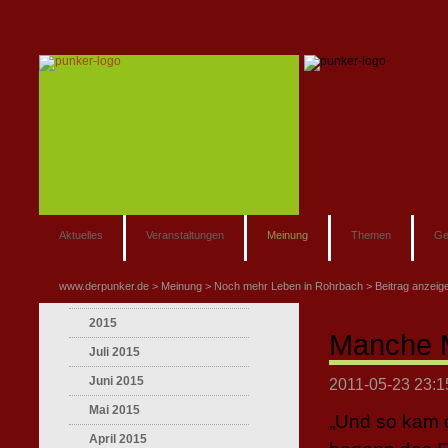
Aktuelles
Veranstaltungen
Meinung
Themen
Ge
www.derpunker.de
Meinung
Noch mehr Leben in Rohrbach
Beitrag anzeig
2015
Manche M
Juli 2015
Juni 2015
2011-05-23 23:1
Mai 2015
„Und so kam 
April 2015