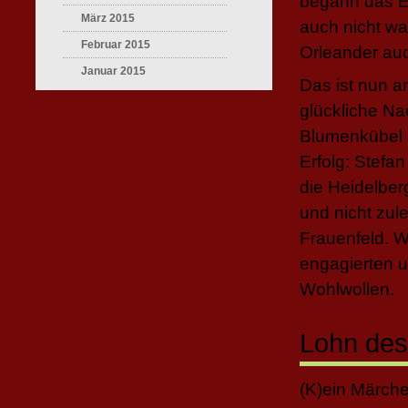
begann das 
März 2015
auch nicht w
Februar 2015
Orleander auc
Januar 2015
Das ist nun a
glückliche Nac
Blumenkübel 
Erfolg: Stefa
die Heidelber
und nicht zul
Frauenfeld. W
engagierten u
Wohlwollen.
Lohn de
(K)ein Märch