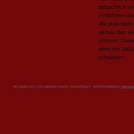
tatsächlich v
Einfahrten da
Wir jedenfall
genau das sei
unserer Traue
allen ein Stü
schämen!
der punker e.V. | c/o valentina schenk | burnhofweg 4 · 69126 heidelberg |
valentin