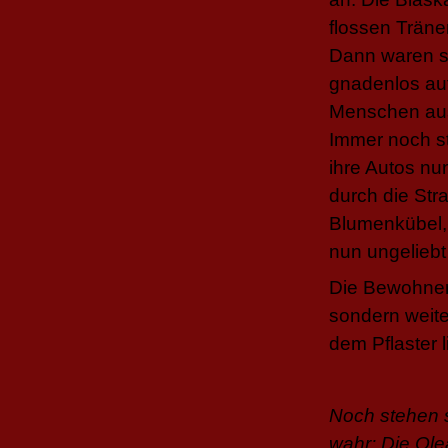
flossen Trän
Dann waren si
gnadenlos au
Menschen aus
Immer noch st
ihre Autos n
durch die Str
Blumenkübel, 
nun ungeliebt 
Die Bewohner 
sondern weite
dem Pflaster l
Noch stehen s
wahr: Die Ol