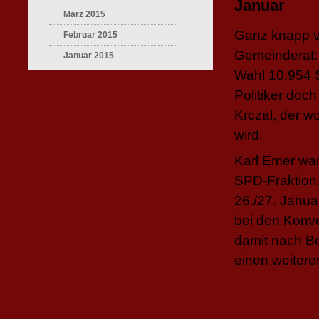
Januar
März 2015
Ganz knapp ve
Februar 2015
Gemeinderat: 
Januar 2015
Wahl 10.954 S
Politiker doc
Krczal, der w
wird.
Karl Emer war
SPD-Fraktion.
26./27. Janua
bei den Konve
damit nach Be
einen weitere