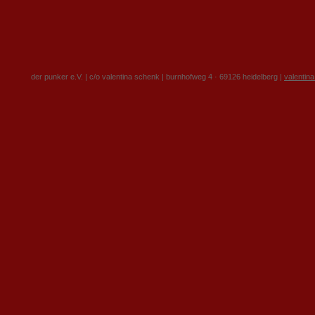
der punker e.V. | c/o valentina schenk | burnhofweg 4 · 69126 heidelberg |
valentin