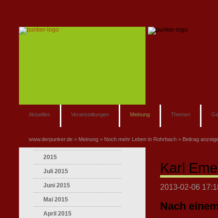
Aktuelles
Veranstaltungen
Meinung
Themen
Ge
www.derpunker.de
Meinung
Noch mehr Leben in Rohrbach
Beitrag anzeig
2015
Karl Eme
Juli 2015
Juni 2015
2013-02-06 17:1
Mai 2015
Nach einem
April 2015