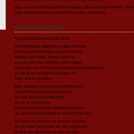
Aber auch dort ist eigentlich das Paradies. Wie überall in Rohrbach. Das
einer Eigenproduktion aus den Reihen des Liederkranz:
Das Rohrbach-Lied
Text und Melodie von Dieter Moos
An Heidelbergs Stadtrand, so ganz im Süde
Da liegt unser Rohrbach, still und zufriede
Inmitten von Reben, Feldern und Flur,
wo man sich noch fühlt wie in freier Natur.
Wann dann de Rohrbach plätschert in de Rathausstroß
Un die Beem am Markt erscht grün sin
Dann wird es grandios.
Refr.: Zwischen Kerche und Kühlem Grund
Unterm Boxberg un Emmertsgrund
Wo man frohe Menschen findt
Wo wir zu Hause sind
Da leben wir glücklich, jahraus und jahrein,
Ja, das ist unsere Heimat, so soll es immer sein.
Da leben wir glücklich, da sind wir zufrieden,
da wird jeder Streit noch von allen gemieden,
da sind alle Menschen so edel und gut,