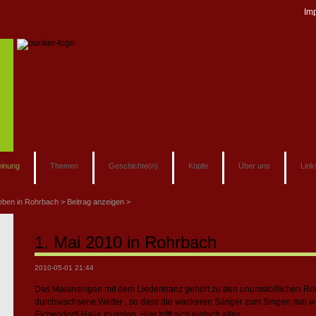
Im
inung
Themen
Geschichte(n)
Köpfe
Über uns
Link
eben in Rohrbach
Beitrag anzeigen
1. Mai 2010 in Rohrbach
2010-05-01 21:44
Das Maiansingen mit dem Liederkranz gehört zu den unumstößlichen Ro
durchwachsene Wetter , so dass die wackeren Sänger zum Singen mal wie
Eichendorff-Halle mussten. Hier trifft sich einfach alles.