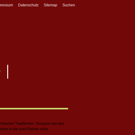
pressum
Datenschutz
Sitemap
Suchen
s
hrbacher Traditionen. Genauso wie das
der in die zum Platzen volle