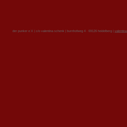
der punker e.V. | c/o valentina schenk | burnhofweg 4 · 69126 heidelberg |
valentin