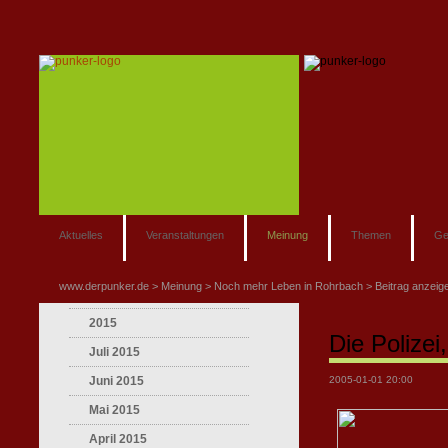
Aktuelles
Veranstaltungen
Meinung
Themen
Ge
www.derpunker.de
Meinung
Noch mehr Leben in Rohrbach
Beitrag anzeig
2015
Die Polizei
Juli 2015
Juni 2015
2005-01-01 20:00
Mai 2015
April 2015