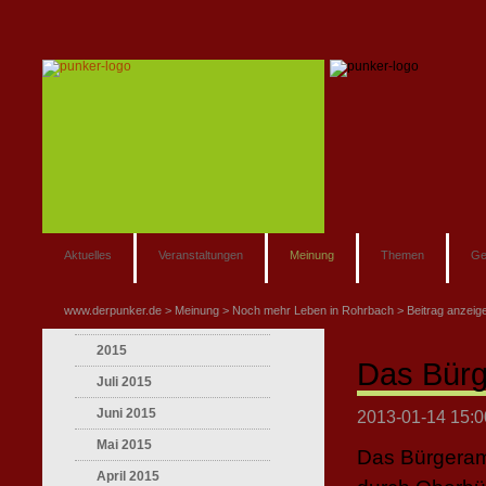
Aktuelles
Veranstaltungen
Meinung
Themen
Ge
www.derpunker.de
Meinung
Noch mehr Leben in Rohrbach
Beitrag anzeig
2015
Das Bürg
Juli 2015
Juni 2015
2013-01-14 15:0
Mai 2015
Das Bürgeram
April 2015