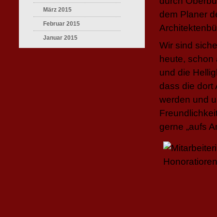
durch Oberbür
März 2015
dem Planer d
Februar 2015
Architektenbu
Januar 2015
Wir sind sich
heute, schon 
und die Helli
dass die dort
werden und un
Freundlichkei
gerne „aufs A