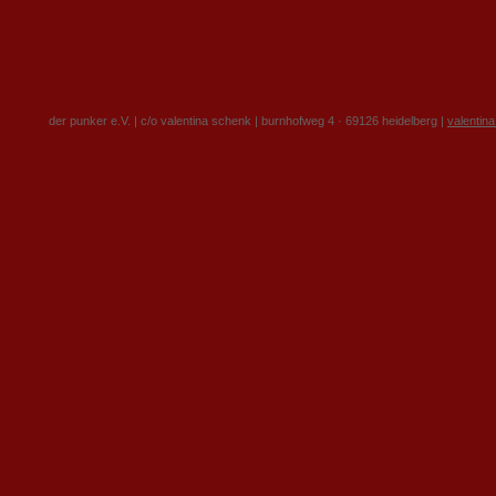
der punker e.V. | c/o valentina schenk | burnhofweg 4 · 69126 heidelberg |
valentin