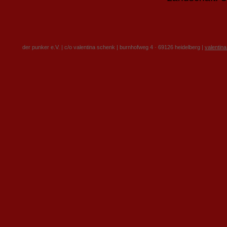
der punker e.V. | c/o valentina schenk | burnhofweg 4 · 69126 heidelberg |
valentin