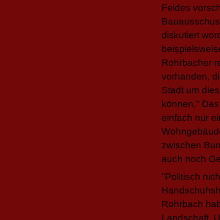
Feldes vorschl
Bauausschuss
diskutiert w
beispielsweis
Rohrbacher re
vorhanden, d
Stadt um die
können." Das w
einfach nur e
Wohngebäude.
zwischen Bun
auch noch Geb
"Politisch ni
Handschuhshei
Rohrbach habe
Landschaft. 