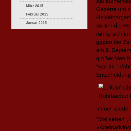
Als aufmerks
März 2015
Gezerre um 
Februar 2015
Heidelberger 
Januar 2015
sollten die R
rührte sich i
gegen die Ze
am 9. Septem
großer Mehrhe
"war zu erfah
Entscheidung 
Immer wieder
"Mal sehen", 
»Alternativlö