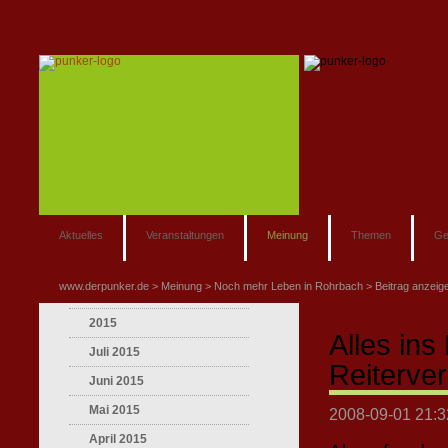
Aktuelles
Veranstaltungen
Meinung
Themen
Ge
www.derpunker.de
Meinung
Noch mehr Leben in Rohrbach
Beitrag anzeig
2015
Alles in
Juli 2015
Reiterve
Juni 2015
Mai 2015
2008-09-01 21:3
April 2015