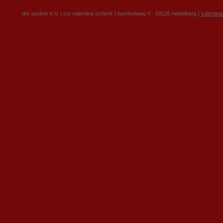
der punker e.V. | c/o valentina schenk | burnhofweg 4 · 69126 heidelberg |
valentin