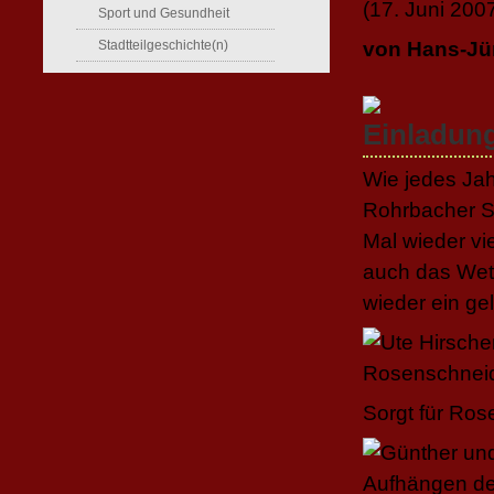
(17. Juni 200
Sport und Gesundheit
Stadtteilgeschichte(n)
von Hans-Jü
Wie jedes Jah
Rohrbacher St
Mal wieder vie
auch das Wet
wieder ein gel
Sorgt für Ros