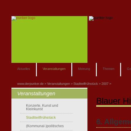
Aktuelles
Veranstaltungen
Meinung
Themen
Ge
www.derpunker.de
Veranstaltungen
Stadtteilfrühstück
2007
Veranstaltungen
Blauer H
Konzerte, Kunst und
Kleinkunst
Stadtteilfrühstück
6. Allgem
(Kommunal-)politisches